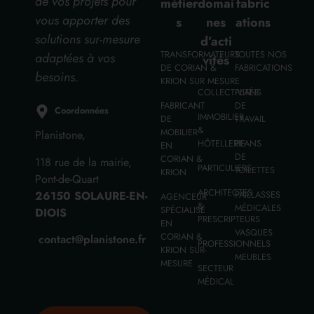
de vos projets pour
métier
domai
fabric
vous apporter des
s
nes
ations
solutions sur-mesure
d’acti
TRANSFORMATEURS
TOUTES NOS
adaptées à vos
vités
DE CORIAN &
FABRICATIONS
besoins.
KRION SUR MESURE
COLLECTIVITÉS
PLANS
FABRICANT
DE
Coordonnées
IMMOBILIER
DE
TRAVAIL
&
MOBILIER
Planistone,
HÔTELLERIE
PLANS
EN
DE
CORIAN &
118 rue de la mairie,
PARTICULIERS
TOILETTES
KRION
Pont-de-Quart
ARCHITECTES
26150 SOLAURE-EN-
PAILLASSES
AGENCEUR
&
MÉDICALES
SPÉCIALISÉ
DIOIS
PRESCRIPTEURS
EN
VASQUES
CORIAN &
contact@planistone.fr
PROFESSIONNELS
KRION SUR-
MEUBLES
MESURE
SECTEUR
MÉDICAL