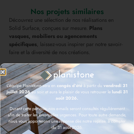
Nos projets similaires
Découvrez une sélection de nos réalisations en
Solid Surface, conçues sur mesure.
Plans
vasques, mobiliers ou agencements
spécifiques
, laissez-vous inspirer par notre savoir-
faire et la diversité de nos créations.
L’équipe Planistone sera en
congés d’été
à partir du
vendredi 31
juillet 2026
au soir et aura le plaisir de vous retrouver le
lundi 31
août 2026.
Durant cette période, nos e-mails seront consultés régulièrement
afin de traiter les éventuelles urgences. Pour toute autre demande,
nous vous apporterons une réponse dès notre reprise, à compter
du 31 août 2026.