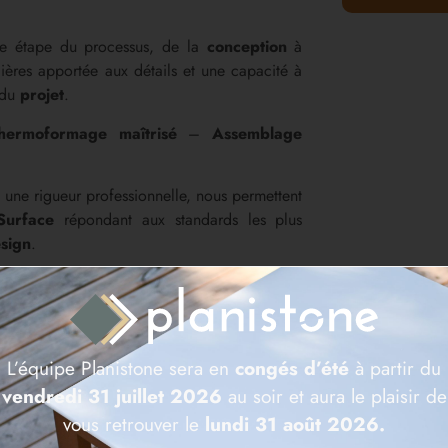
ue étape du processus, de la
conception
à
lières apportée aux détails et une capacité à
 du
projet
.
hermoformage maîtrisé
–
Assemblage
à une rigueur professionnelle, nous permettent
Surface
répondant aux standards les plus
sign
.
L’équipe Planistone sera en
congés d’été
à partir du
vendredi 31 juillet 2026
au soir et aura le plaisir de
vous retrouver le
lundi 31 août 2026.