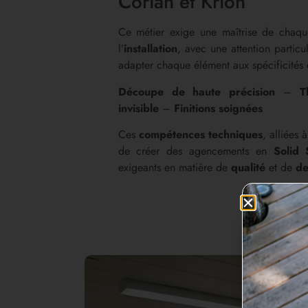
Corian et Krion
Ce métier exige une maîtrise de chaq
l’
installation
, avec une attention particu
adapter chaque élément aux spécificités
Découpe de haute précision
–
T
invisible
–
Finitions soignées
Ces
compétences techniques
, alliées 
de créer des agencements en
Solid 
exigeants en matière de
qualité
et de
de