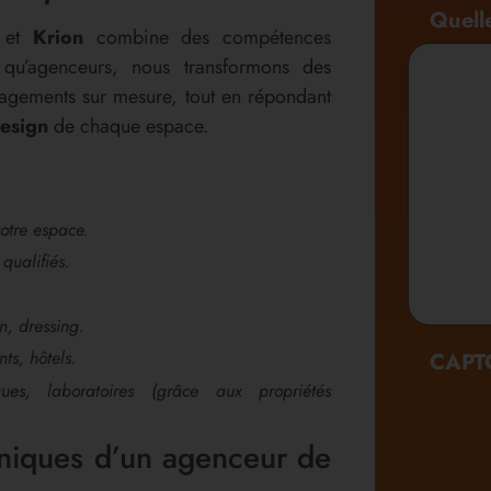
sociale
Quell
et
Krion
combine des compétences
 qu’agenceurs, nous transformons des
gements sur mesure, tout en répondant
esign
de chaque espace.
otre espace.
 qualifiés.
in, dressing.
ts, hôtels.
CAPT
es, laboratoires (grâce aux propriétés
niques d’un agenceur de