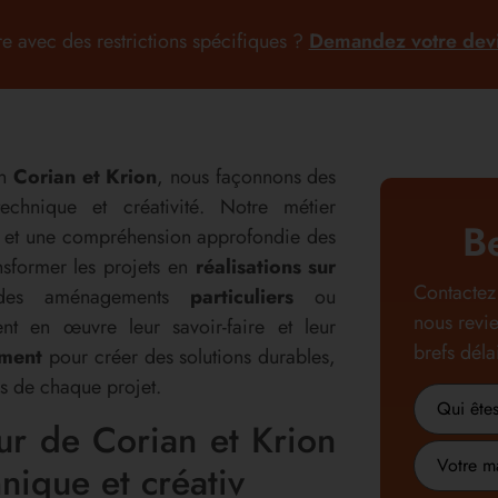
e avec des restrictions spécifiques ?
Demandez votre devi
n
Corian et Krion
, nous façonnons des
chnique et créativité. Notre métier
B
 et une compréhension approfondie des
sformer les projets en
réalisations sur
Contactez 
es aménagements
particuliers
ou
nous revie
nt en œuvre leur savoir-faire et leur
brefs délai
ement
pour créer des solutions durables,
s de chaque projet.
Nom
ur de Corian et Krion
ou
Metier
raison
nique et créativ