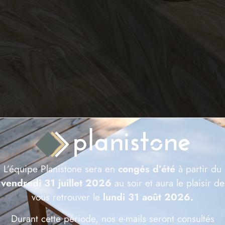
 Krion® Pompei
L’équipe Planistone sera en
congés d’été
à partir du
vendredi 31 juillet 2026
au soir et aura le plaisir de
vous retrouver le
lundi 31 août 2026.
Durant cette période, nos e-mails seront consultés