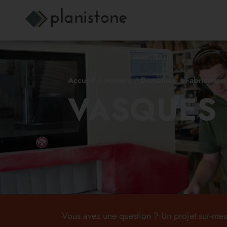
Accueil
/
Métiers
/
Domaines
/
Fabrication
VASQUES
Vous avez une question ? Un projet sur-mes