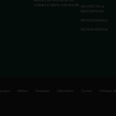
AGENCEUR SPÉCIALISÉ EN
CORIAN & KRION SUR-MESURE
ARCHITECTES &
PRESCRIPTEURS
PROFESSIONNELS
SECTEUR MÉDICAL
 propos
Métiers
Domaines
Fabrications
Contact
Politique de