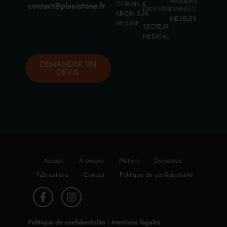
VASQUES
CORIAN &
contact@planistone.fr
PROFESSIONNELS
KRION SUR-
MEUBLES
MESURE
SECTEUR
MÉDICAL
DEMANDER UN
DEVIS
Accueil
À propos
Métiers
Domaines
Fabrications
Contact
Politique de confidentialité
Politique de confidentialité
|
Mentions légales