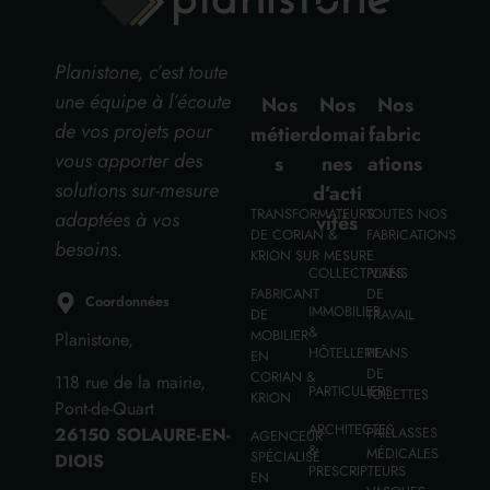
Planistone, c’est toute
une équipe à l’écoute
Nos
Nos
Nos
de vos projets pour
métier
domai
fabric
vous apporter des
s
nes
ations
solutions sur-mesure
d’acti
TRANSFORMATEURS
TOUTES NOS
adaptées à vos
vités
DE CORIAN &
FABRICATIONS
besoins.
KRION SUR MESURE
COLLECTIVITÉS
PLANS
FABRICANT
DE
Coordonnées
IMMOBILIER
DE
TRAVAIL
&
MOBILIER
Planistone,
HÔTELLERIE
PLANS
EN
DE
CORIAN &
118 rue de la mairie,
PARTICULIERS
TOILETTES
KRION
Pont-de-Quart
ARCHITECTES
26150 SOLAURE-EN-
PAILLASSES
AGENCEUR
&
MÉDICALES
SPÉCIALISÉ
DIOIS
PRESCRIPTEURS
EN