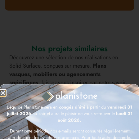
Nos projets similaires
Découvrez une sélection de nos réalisations en
Solid Surface, conçues sur mesure.
Plans
vasques, mobiliers ou agencements
spécifiques
, laissez-vous inspirer par notre savoir-
faire et la diversité de nos créations.
L’équipe Planistone sera en
congés d’été
à partir du
vendredi 31
juillet 2026
au soir et aura le plaisir de vous retrouver le
lundi 31
août 2026.
Durant cette période, nos e-mails seront consultés régulièrement
afin de traiter les éventuelles urgences. Pour toute autre demande,