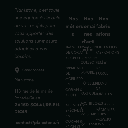
Planistone, c’est toute
une équipe à l’écoute
Nos
Nos
Nos
de vos projets pour
métier
domai
fabric
vous apporter des
s
nes
ations
solutions sur-mesure
d’acti
TRANSFORMATEURS
TOUTES NOS
adaptées à vos
vités
DE CORIAN &
FABRICATIONS
besoins.
KRION SUR MESURE
COLLECTIVITÉS
PLANS
FABRICANT
DE
Coordonnées
IMMOBILIER
DE
TRAVAIL
&
MOBILIER
Planistone,
HÔTELLERIE
PLANS
EN
DE
CORIAN &
118 rue de la mairie,
PARTICULIERS
TOILETTES
KRION
Pont-de-Quart
ARCHITECTES
26150 SOLAURE-EN-
PAILLASSES
AGENCEUR
&
MÉDICALES
SPÉCIALISÉ
DIOIS
PRESCRIPTEURS
EN
VASQUES
CORIAN &
contact@planistone.fr
PROFESSIONNELS
KRION SUR-