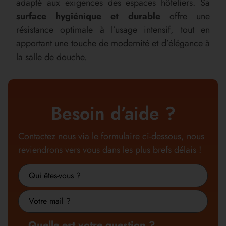
adapté aux exigences des espaces hôteliers. Sa
surface hygiénique et durable
offre une
résistance optimale à l’usage intensif, tout en
apportant une touche de modernité et d’élégance à
la salle de douche.
Besoin d’aide ?
Contactez nous via le formulaire ci-dessous, nous
reviendrons vers vous dans les plus brefs délais !
Nom
ou
Metier
raison
sociale
Quelle est votre question ?