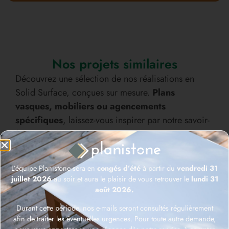
Nos projets similaires
Découvrez une sélection de nos réalisations en
Solid Surface, conçues sur mesure.
Plans
vasques, mobiliers ou agencements
spécifiques
, laissez-vous inspirer par notre savoir-
faire et la diversité de nos créations.
L’équipe Planistone sera en
congés d’été
à partir du
vendredi 31
juillet 2026
au soir et aura le plaisir de vous retrouver le
lundi 31
août 2026.
Durant cette période, nos e-mails seront consultés régulièrement
afin de traiter les éventuelles urgences. Pour toute autre demande,