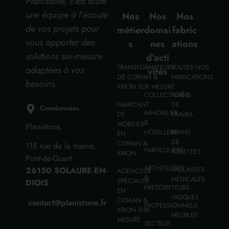
Planistone, c’est toute
une équipe à l’écoute
Nos
Nos
Nos
de vos projets pour
métier
domai
fabric
vous apporter des
s
nes
ations
solutions sur-mesure
d’acti
TRANSFORMATEURS
TOUTES NOS
adaptées à vos
vités
DE CORIAN &
FABRICATIONS
besoins.
KRION SUR MESURE
COLLECTIVITÉS
PLANS
FABRICANT
DE
Coordonnées
IMMOBILIER
DE
TRAVAIL
&
MOBILIER
Planistone,
HÔTELLERIE
PLANS
EN
DE
CORIAN &
118 rue de la mairie,
PARTICULIERS
TOILETTES
KRION
Pont-de-Quart
ARCHITECTES
26150 SOLAURE-EN-
PAILLASSES
AGENCEUR
&
MÉDICALES
SPÉCIALISÉ
DIOIS
PRESCRIPTEURS
EN
VASQUES
CORIAN &
contact@planistone.fr
PROFESSIONNELS
KRION SUR-
MEUBLES
MESURE
SECTEUR