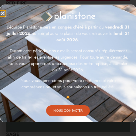
RED FIRE
L’équipe Planistone sera en
congés d’été
à partir du
vendredi 31
juillet 2026
au soir et aura le plaisir de vous retrouver le
lundi 31
août 2026.
Durant cette période, nos e-mails seront consultés régulièrement
afin de traiter les éventuelles urgences. Pour toute autre demande,
nous vous apporterons une réponse dès notre reprise, à compter
HAPPY RED
du 31 août 2026.
Nous vous remercions pour votre confiance et votre
compréhension, et vous souhaitons un très bel été.
NOUS CONTACTER
SAGE