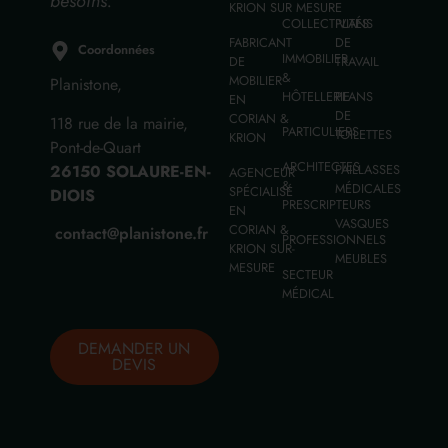
besoins.
KRION SUR MESURE
COLLECTIVITÉS
PLANS
FABRICANT
DE
Coordonnées
IMMOBILIER
DE
TRAVAIL
&
MOBILIER
Planistone,
HÔTELLERIE
PLANS
EN
DE
CORIAN &
118 rue de la mairie,
PARTICULIERS
TOILETTES
KRION
Pont-de-Quart
ARCHITECTES
26150 SOLAURE-EN-
PAILLASSES
AGENCEUR
&
MÉDICALES
SPÉCIALISÉ
DIOIS
PRESCRIPTEURS
EN
VASQUES
CORIAN &
contact@planistone.fr
PROFESSIONNELS
KRION SUR-
MEUBLES
MESURE
SECTEUR
MÉDICAL
DEMANDER UN
DEVIS