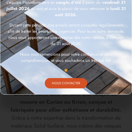
L’équipe Planistone sera en
congés d’été
à partir du
vendredi 31
juillet 2026
au soir et aura le plaisir de vous retrouver le
lundi 31
août 2026.
Durant cette période, nos e-mails seront consultés régulièrement
afin de traiter les éventuelles urgences. Pour toute autre demande,
nous vous apporterons une réponse dès notre reprise, à compter
du 31 août 2026.
Nous vous remercions pour votre confiance et votre
compréhension, et vous souhaitons un très bel été.
VASQUES
NOUS CONTACTER
Offrez à votre salle de bain une vasque sur
mesure en Corian ou Krion, conçue et
fabriquée pour allier esthétisme et durabilité.
Grâce à notre expertise dans la transformation de
matériaux Solid Surface, nous créons des vasques