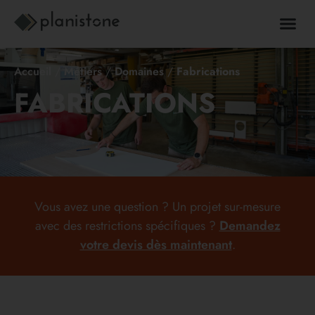
Accueil
/
Métiers
/
Domaines
/
Fabrications
FABRICATIONS
Vous avez une question ? Un projet sur-mesure
avec des restrictions spécifiques ?
Demandez
votre devis dès maintenant
.