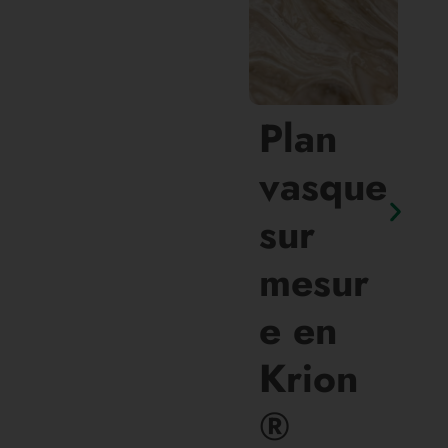
Plan
vasque
sur
mesur
e en
Krion
®